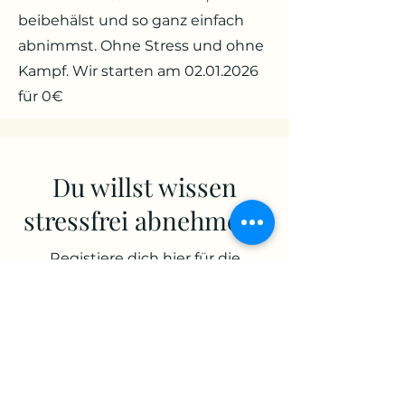
beibehälst und so ganz einfach
abnimmst. Ohne Stress und ohne
Kampf. Wir starten am
02.01.2026
für 0€
Du willst wissen
stressfrei abnehmen?
Registiere dich hier für die
Warteliste und starte mit mir
gemeinsam am 02.01.
Gib hier deine Emailadresse ein
Absenden