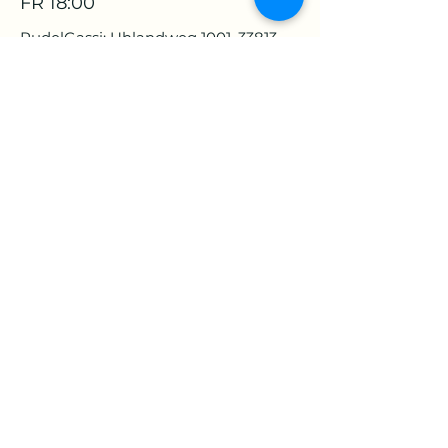
FR 18:00
RudelGassi: Uhlandweg 1001, 33813
Oerlinghausen
Rheda-Wiedenbrück
Di 18.00
RudelWalken: Stadtholz Parkplatz,
33378 Rheda-Wiedenbrück
info@fitnessrudel.de