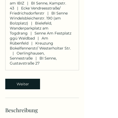
am IBIZ
|
BI Senne, Kampstr.
43
|
Ecke Vendreesstraße/
Friedrichsdorferstr
|
BI Senne
Windelsbleicherstr. 190 (am
Bolzplatz)
|
Bielefeld,
Wanderparkplatz am
Togdrang
|
Senne Am Festplatz
ggü Waldbad
|
Am
Rübenfeld
|
Kreuzung
Bokelfennerstr/ Westerholter Str.
|
Oerlinghausen,
Sennestraße
|
BI Senne,
Gustavstraße 27
Weiter
Beschreibung