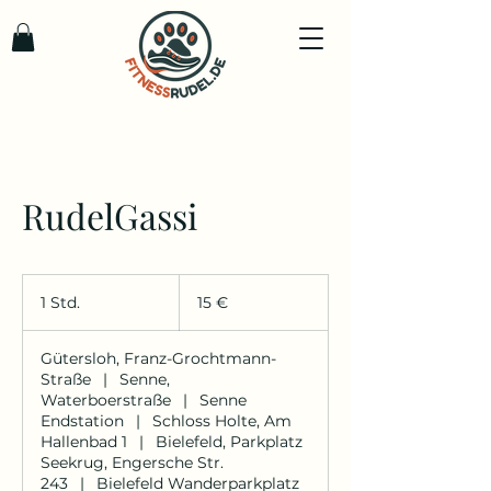
RudelGassi
15
Euro
1 Std.
1
15 €
S
t
Gütersloh, Franz-Grochtmann-
d
Straße
|
Senne,
Waterboerstraße
|
Senne
Endstation
|
Schloss Holte, Am
Hallenbad 1
|
Bielefeld, Parkplatz
Seekrug, Engersche Str.
243
|
Bielefeld Wanderparkplatz