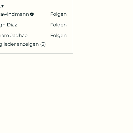
er
eawindmann
Folgen
indmann
gh Diaz
Folgen
ham Jadhao
Folgen
glieder anzeigen (3)